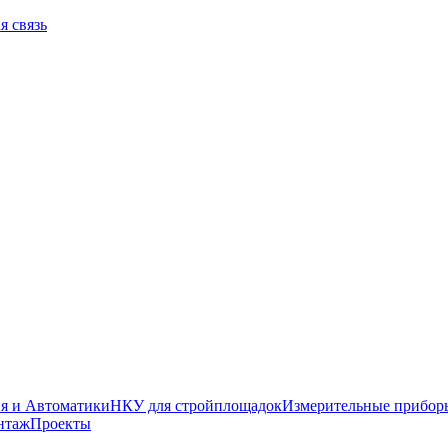
я связь
я и Автоматики
НКУ для стройплощадок
Измерительные прибор
нтаж
Проекты