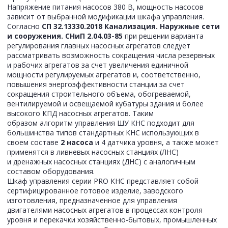
Напряжение питания насосов 380 В, мощность насосов
зависит от выбранной модификации шкафа управления.
Согласно
СП 32.13330.2018 Канализация. Наружные сети
и сооружения. СНиП 2.04.03-85
при решении варианта
регулирования главных насосных агрегатов следует
рассматривать возможность сокращения числа резервных
и рабочих агрегатов за счет увеличения единичной
мощности регулируемых агрегатов и, соответственно,
повышения энергоэффективности станции за счет
сокращения строительного объема, обогреваемой,
вентилируемой и освещаемой кубатуры здания и более
высокого КПД насосных
агрегатов. Таким
образом
алгоритм управления ШУ КНС подходит для
большинства типов стандартных КНС использующих в
своем составе
2 насоса
и 4 датчика уровня, а также может
применятся в ливневых насосных станциях (ЛНС)
и дренажных насосных станциях (ДНС) с аналогичным
составом оборудования.
Шкаф управления серии PRO КНС представляет собой
сертифицированное готовое изделие, заводского
изготовления, предназначенное для управления
двигателями насосных агрегатов в процессах контроля
уровня и перекачки хозяйственно-бытовых, промышленных