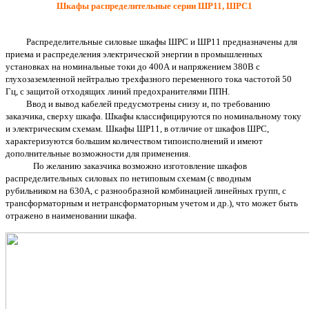
Шкафы распределительные серии ШР11, ШРС1
Распределительные силовые шкафы ШРС и ШР11 предназначены для
приема и распределения электрической энергии в промышленных
установках на номинальные токи до 400А и напряжением 380В с
глухозаземленной нейтралью трехфазного переменного тока частотой 50
Гц, с защитой отходящих линий предохранителями ППН.
Ввод и вывод кабелей предусмотрены снизу и, по требованию
заказчика, сверху шкафа. Шкафы классифицируются по номинальному току
и электрическим схемам.
Шкафы ШР11, в отличие от шкафов ШРС,
характеризуются большим количеством типоисполнений и имеют
дополнительные возможности для применения.
По желанию заказчика возможно изготовление шкафов
распределительных силовых по нетиповым схемам (с вводным
рубильником на 630А, с разнообразной комбинацией линейных групп, с
трансформаторным и нетрансформаторным учетом и др.), что может быть
отражено в наименовании шкафа.