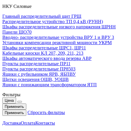
НКУ Силовые
Главный распределительный щит ГРЩ
Распределительное устройство ТП 0,4 кВ (РУНН)
Шкафы распределительные низкого напряжения ШРНН
Панели ЩО70
Вводно- распределительные устройства ВРУ 1 и ВРУ 3
Установки компенсации реактивной мощности УКРМ
Шкафы распределительные ШРС1, ШР11
Кабельные киоски КЛ 207, 209, 211, 213
Шкафы автоматического ввода резерва АВР
Пункты распределительные ПР11
Пункты распределительные ПР8503
Ящики с рубильником ЯРВ, ЯБПВУ
Щитки освещения ОЩВ, УОЩВ
Ящики с понижающим трансформатором ЯТП
Фильтры
Цена
Применить
Сбросить фильтры
Применить
Доставка
Оплата
Контакты