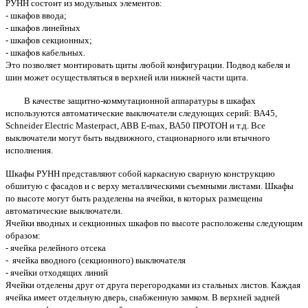
РУНН состоит из модульных элементов:
- шкафов ввода;
- шкафов линейных
- шкафов секционных;
- шкафов кабельных.
Это позволяет монтировать щиты любой конфигурации. Подвод кабеля и
шин может осуществляться в верхней или нижней части щита.
В качестве защитно-коммутационной аппаратуры в шкафах
используются автоматические выключатели следующих серий: ВА45,
Schneider Electric Masterpact, ABB E-max, ВА50 ПРОТОН и т.д. Все
выключатели могут быть выдвижного, стационарного или втычного
исполнения.
Шкафы РУНН представляют собой каркасную сварную конструкцию
обшитую с фасадов и с верху металлическими съемными листами. Шкафы
по высоте могут быть разделены на ячейки, в которых размещены
автоматические выключатели.
Ячейки вводных и секционных шкафов по высоте расположены следующим
образом:
- ячейка релейного отсека
- ячейка вводного (секционного) выключателя
- ячейки отходящих линий
Ячейки отделены друг от друга перегородками из стальных листов. Каждая
ячейка имеет отдельную дверь, снабженную замком. В верхней задней