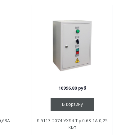
10996.80 руб
В корзину
0,63А
Я 5113-2074 УХЛ4 Т.р.0,63-1А 0,25
кВт