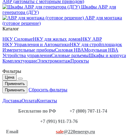
АВР (автоматы с моторным приводом)
Шкафы АВР для
генератора (ДГУ)
АВР для монтажа
(готовое решение)
Каталог
НКУ Силовые
НКУ для жилых домов
НКУ АВР
НКУ Управления и Автоматики
НКУ для стройплощадок
Измерительные приборы
Силовая НВА
Модульная НВА
Устройства управления
Силовые разъемы
Шкафы и корпуса
Комплектующие
Электромонтаж
Проекты
Фильтры
Цена
Применить
Сбросить фильтры
Применить
Доставка
Оплата
Контакты
Бесплатно по РФ
+7 (800) 707-11-74
+7 (991) 911-73-76
Email
sale
@220energy.ru