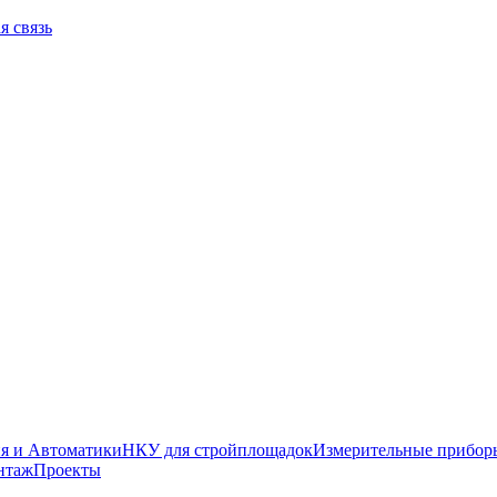
я связь
я и Автоматики
НКУ для стройплощадок
Измерительные прибор
нтаж
Проекты