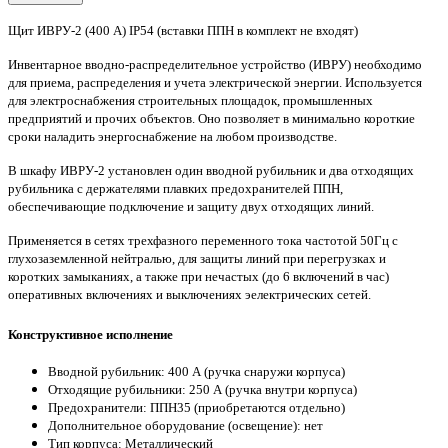
Щит ИВРУ-2 (400 А) IP54 (вставки ППН в комплект не входят)
Инвентарное вводно-распределительное устройство (ИВРУ) необходимо
для приема, распределения и учета электрической энергии. Используется
для электроснабжения строительных площадок, промышленных
предприятий и прочих объектов. Оно позволяет в минимально короткие
сроки наладить энергоснабжение на любом производстве.
В шкафу ИВРУ-2 установлен один вводной рубильник и два отходящих
рубильника с держателями плавких предохранителей ППН,
обеспечивающие подключение и защиту двух отходящих линий.
Применяется в сетях трехфазного переменного тока частотой 50Гц с
глухозаземленной нейтралью, для защиты линий при перегрузках и
коротких замыканиях, а также при нечастых (до 6 включений в час)
оперативных включениях и выключениях эелектрических сетей.
Конструктивное исполнение
Вводной рубильник: 400 А (ручка снаружи корпуса)
Отходящие рубильники: 250 А (ручка внутри корпуса)
Предохранители: ППН35 (приобретаются отдельно)
Дополнительное оборудование (освещение): нет
Тип корпуса: Металлический