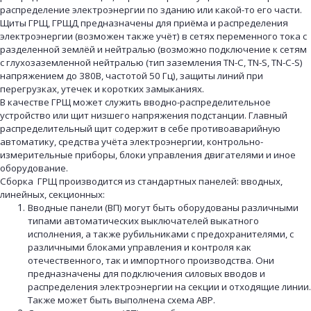
распределение электроэнергии по зданию или какой-то его части.
Щиты ГРЩ, ГРЩД предназначены для приёма и распределения
электроэнергии (возможен также учёт) в сетях переменного тока с
разделенной землёй и нейтралью (возможно подключение к сетям
с глухозаземленной нейтралью (тип заземления TN-C, TN-S, TN-C-S)
напряжением до 380В, частотой 50 Гц), защиты линий при
перегрузках, утечек и коротких замыканиях.
В качестве ГРЩ может служить вводно-распределительное
устройство или щит низшего напряжения подстанции. Главный
распределительный щит содержит в себе противоаварийную
автоматику, средства учёта электроэнергии, контрольно-
измерительные приборы, блоки управления двигателями и иное
оборудование.
Сборка ГРЩ производится из стандартных панелей: вводных,
линейных, секционных:
Вводные панели (ВП) могут быть оборудованы различными
типами автоматических выключателей выкатного
исполнения, а также рубильниками с предохранителями, с
различными блоками управления и контроля как
отечественного, так и импортного производства. Они
предназначены для подключения силовых вводов и
распределения электроэнергии на секции и отходящие линии.
Также может быть выполнена схема АВР.