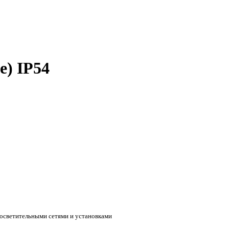
е) IP54
 осветительными сетями и установками