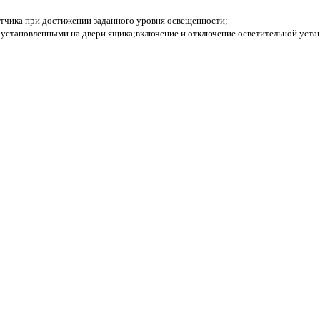
атчика при достижении заданного уровня освещенности;
, установленными на двери ящика;включение и отключение осветительной уста