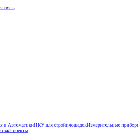
я связь
я и Автоматики
НКУ для стройплощадок
Измерительные прибор
нтаж
Проекты