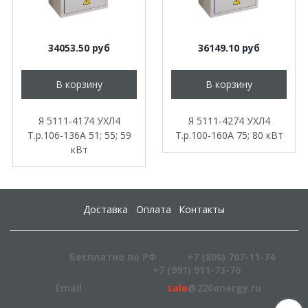
34053.50 руб
36149.10 руб
В корзину
В корзину
Я 5111-4174 УХЛ4
Я 5111-4274 УХЛ4
Т.р.106-136А 51; 55; 59
Т.р.100-160А 75; 80 кВт
кВт
Доставка
Оплата
Контакты
Бесплатно по РФ
+7 (800) 707-11-74
+7 (991) 911-73-76
Email
sale
@220energy.ru