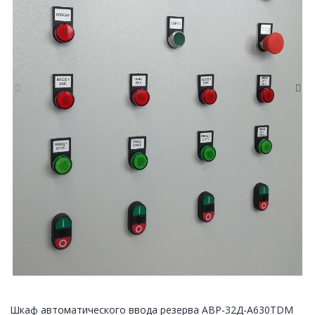
Шкаф автоматического ввода резерва АВР-32Д-А630TDM