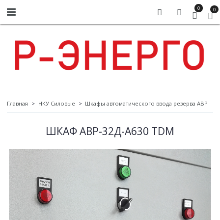
0
0
Главная
НКУ Силовые
Шкафы автоматического ввода резерва АВР
ШКАФ АВР-32Д-А630 TDM