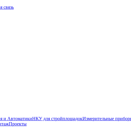
я связь
я и Автоматики
НКУ для стройплощадок
Измерительные прибор
нтаж
Проекты