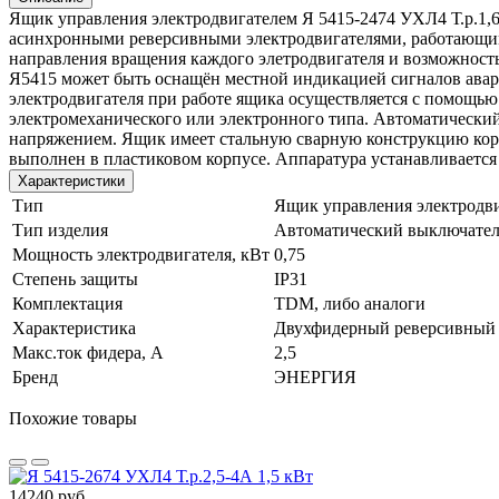
Ящик управления электродвигателем Я 5415-2474 УХЛ4 Т.р.1,6
асинхронными реверсивными электродвигателями, работающи
направления вращения каждого элетродвигателя и возможност
Я5415 может быть оснащён местной индикацией сигналов ава
электродвигателя при работе ящика осуществляется с помощь
электромеханического или электронного типа. Автоматический
напряжением. Ящик имеет стальную сварную конструкцию корпу
выполнен в пластиковом корпусе. Аппаратура устанавливается 
Характеристики
Тип
Ящик управления электродв
Тип изделия
Автоматический выключател
Мощность электродвигателя, кВт
0,75
Степень защиты
IP31
Комплектация
TDM, либо аналоги
Характеристика
Двухфидерный реверсивный 
Макс.ток фидера, А
2,5
Бренд
ЭНЕРГИЯ
Похожие товары
14240 руб