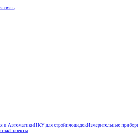
я связь
я и Автоматики
НКУ для стройплощадок
Измерительные прибор
нтаж
Проекты