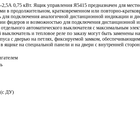
-2,5А 0,75 кВт. Ящик управления Я5415 предназначен для местн
ми в продолжительном, кратковременном или повторно-кратко
ь для подключения аналогичной дистанционной индикации и ди
рии фидеров и возможностью для подключения дистанционной и
ю отдельного автоматического выключателя с максимальным эле
 выключатель и тепловое реле по заказу могут быть заменены н
са с дверью на петлях, фиксируемой замком, обеспечивающим с
в ящике на специальной панели и на двери с внутренней сторон
игателем
ь
(с ДУ)