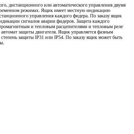
ого, дистанционного или автоматического управления двумя
временном режимах. Ящик имеет местную индикацию
станционного управления каждого фидера. По заказу ящик
ндикации сигналов аварии фидеров. Защита каждого
ктромагнитным и тепловым расцепителями и тепловым реле
а автомат защиты двигателя. Ящик управляется фазным
тепень защиты IР31 или IP54. По заказу ящик может быть
ы.