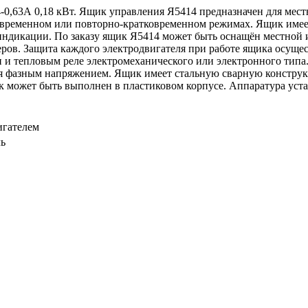
4-0,63А 0,18 кВт. Ящик управления Я5414 предназначен для ме
овременном или повторно-кратковременном режимах. Ящик име
ндикации. По заказу ящик Я5414 может быть оснащён местной 
ов. Защита каждого электродвигателя при работе ящика осущес
 тепловым реле электромеханического или электронного типа. 
ся фазным напряжением. Ящик имеет стальную сварную конструк
к может быть выполнен в пластиковом корпусе. Аппаратура уста
игателем
ь