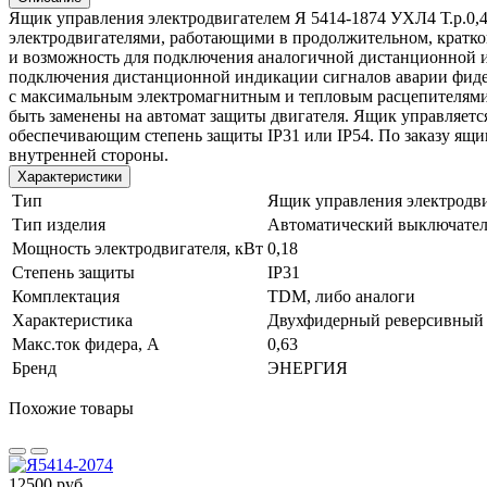
Ящик управления электродвигателем Я 5414-1874 УХЛ4 Т.р.0,
электродвигателями, работающими в продолжительном, кратк
и возможность для подключения аналогичной дистанционной и
подключения дистанционной индикации сигналов аварии фидер
с максимальным электромагнитным и тепловым расцепителями и
быть заменены на автомат защиты двигателя. Ящик управляет
обеспечивающим степень защиты IР31 или IP54. По заказу ящи
внутренней стороны.
Характеристики
Тип
Ящик управления электродв
Тип изделия
Автоматический выключател
Мощность электродвигателя, кВт
0,18
Степень защиты
IP31
Комплектация
TDM, либо аналоги
Характеристика
Двухфидерный реверсивный
Макс.ток фидера, А
0,63
Бренд
ЭНЕРГИЯ
Похожие товары
12500 руб