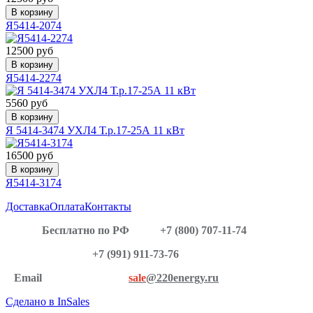
В корзину
Я5414-2074
12500 руб
В корзину
Я5414-2274
5560 руб
В корзину
Я 5414-3474 УХЛ4 Т.р.17-25А 11 кВт
16500 руб
В корзину
Я5414-3174
Доставка
Оплата
Контакты
Бесплатно по РФ
+7 (800) 707-11-74
+7 (991) 911-73-76
Email
sale
@220energy.ru
Сделано в InSales