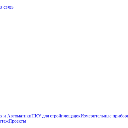
я связь
я и Автоматики
НКУ для стройплощадок
Измерительные прибор
нтаж
Проекты