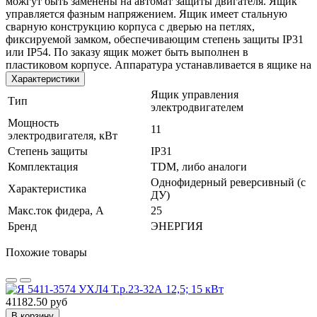
можгут быть заменены на автомат защиты двигателя. Ящик
управляется фазным напряжением. Ящик имеет стальную
сварную конструкцию корпуса с дверью на петлях,
фиксируемой замком, обеспечивающим степень защиты IР31
или IP54. По заказу ящик может быть выполнен в
пластиковом корпусе. Аппаратура устанавливается в ящике на
Характеристики
Ящик управления
Тип
электродвигателем
Мощность
11
электродвигателя, кВт
Степень защиты
IP31
Комплектация
TDM, либо аналоги
Однофидерный реверсивный (с
Характеристика
ДУ)
Макс.ток фидера, А
25
Бренд
ЭНЕРГИЯ
Похожие товары
41182.50 руб
В корзину