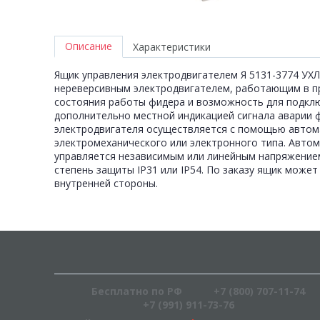
Описание
Характеристики
Ящик управления электродвигателем Я 5131-3774 УХЛ
нереверсивным электродвигателем, работающим в п
состояния работы фидера и возможность для подклю
дополнительно местной индикацией сигнала аварии 
электродвигателя осуществляется с помощью автом
электромеханического или электронного типа. Автом
управляется независимым или линейным напряжением
степень защиты IР31 или IP54. По заказу ящик может
внутренней стороны.
Бесплатно по РФ
+7 (800) 707-11-74
+7 (991) 911-73-76