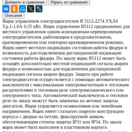
Добавить в сравнение
Убрать из сравнения
Описание
Ящик управления электродвигателем Я 5112-2274 УХЛ4
Т.р.1-1,6А 0,55 кВт. Ящик управления Я5112 предназначен для
местного управления одним асинхронным нереверсивным
электродвигателем, работающим в продолжительном,
кратковременном или повторно-кратковременном режимах.
Ящик имеет местную индикацию состояния работы фидера и
возможность для подключения дистанционной индикации
состояния работы фидера. По заказу ящик Я5112 может быть
оснащён дополнительно местной индикацией сигнала аварии
фидера и возможностью для подключения дистанционной
индикации сигнала аварии фидера. Защита при работе
электродвигателя осуществляется с помощью автоматического
выключателя с максимальным электромагнитным и тепловым
расцепителями и тепловым реле электромеханического или
электронного типа. Автоматический выключатель и тепловое
реле по заказу можгут быть заменены на автомат защиты
двигателя. Ящик управляется независимым или линейным
напряжением. Ящик имеет стальную сварную конструкцию
корпуса с дверью на петлях, фиксируемой замком,
обеспечивающим степень защиты IР31 или IP54. По заказу
ящик может быть выполнен в пластиковом корпусе.