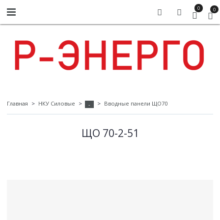
0
0
Главная
НКУ Силовые
Вводные панели ЩО70
-
ЩО 70-2-51