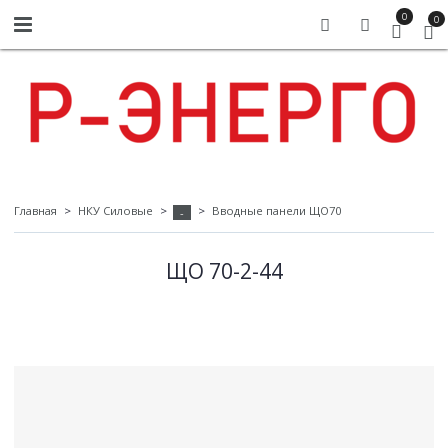
0
0
Главная
НКУ Силовые
Вводные панели ЩО70
-
ЩО 70-2-44