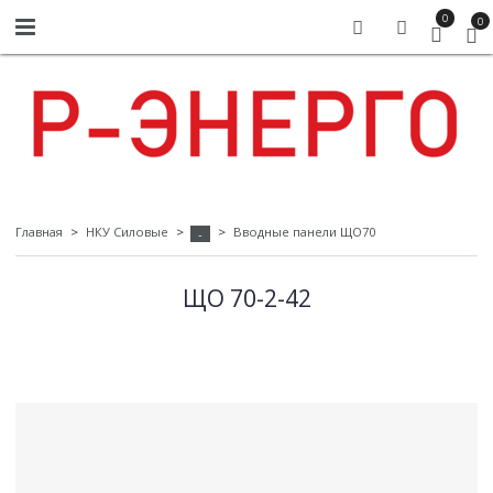
0
0
Главная
НКУ Силовые
Вводные панели ЩО70
-
ЩО 70-2-42