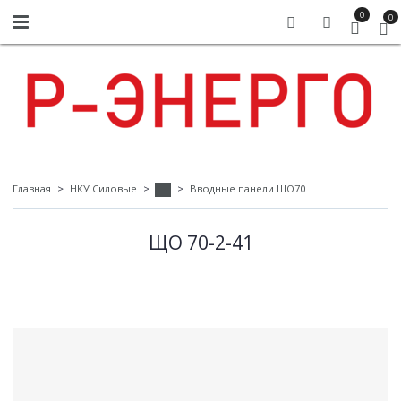
0
0
Главная
НКУ Силовые
Вводные панели ЩО70
-
ЩО 70-2-41