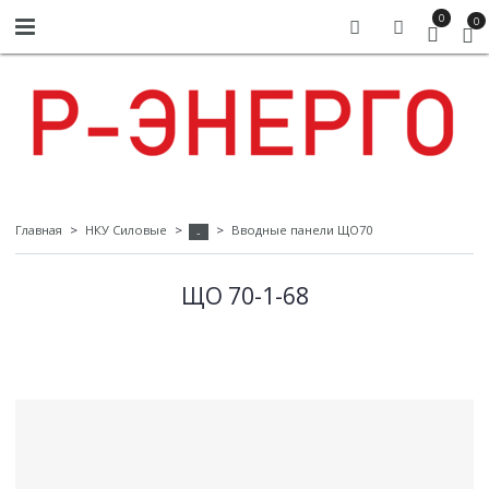
0
0
Главная
НКУ Силовые
Вводные панели ЩО70
-
ЩО 70-1-68