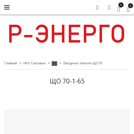
0
0
Главная
НКУ Силовые
Вводные панели ЩО70
-
ЩО 70-1-65