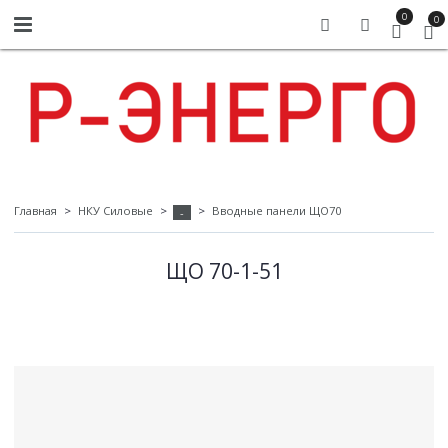
0
0
Главная
НКУ Силовые
Вводные панели ЩО70
-
ЩО 70-1-51