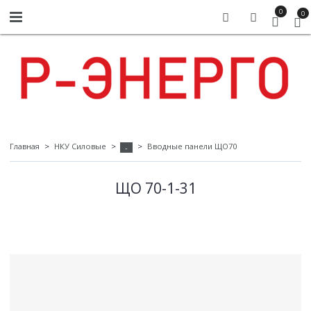
0
0
Главная
НКУ Силовые
Вводные панели ЩО70
-
ЩО 70-1-31