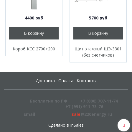
4400 руб
5700 руб
В корзину
В корзину
Короб КСС 2700+200
Щит этажный ЩЭ-3301
(без счетчиков)
Доставка
Оплата
Контакты
Бесплатно по РФ
+7 (800) 707-11-74
+7 (991) 911-73-76
Email
sale
@220energy.ru
Сделано в InSales