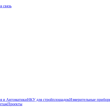
я связь
я и Автоматики
НКУ для стройплощадок
Измерительные прибор
нтаж
Проекты