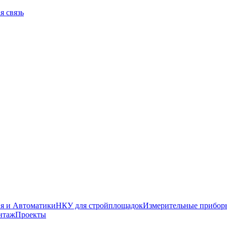
я связь
я и Автоматики
НКУ для стройплощадок
Измерительные прибор
нтаж
Проекты