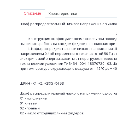
Описание
Характеристики
Шкаф распределительный низкого напряжения с выключ
Конструкция шкафов дает возможность при проведени
выполнять работы на каждом фидере, не отключая при 
Шкафы распределительные низкого напряжения ШРНН
напряжением 0,4 кВ переменного тока частотой 50 Гц с
электрической энергии, защиты от перегрузок и токов 
техническими условиями ТУ 3434 - 004 -18370720 - 03
при температуре окружающего воздуха от - 45°С до + 40
ШРНН - Х1 -Х2 -Х3(Х) -Х4 У3
Шкаф распределительный низкого напряжения односто
Х1 - исполнение:
01 - левый
02 - правый
Х2 - число отходящих линий (фидеров)