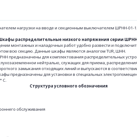
ателем нагрузки на вводе и секционным выключателем ШРНН-01-1
Шкафы распределительные низкого напряжения серии ШРНН
и монтажных и наладочных работ удобно развести и подключить
этом всю секцию. Данные шкафы являются аналогом TUR, ШНН.
 предназначены для комплектования распределительных устро
 глухозаземленнои нейтралью, служащих для приема, распределени
короткого замыкания отходящих линий и выпускаются в соответствии
. Шкафы предназначены для установки в специальных электропомещ
° С.
Структура условного обозначения
роннего обслуживания