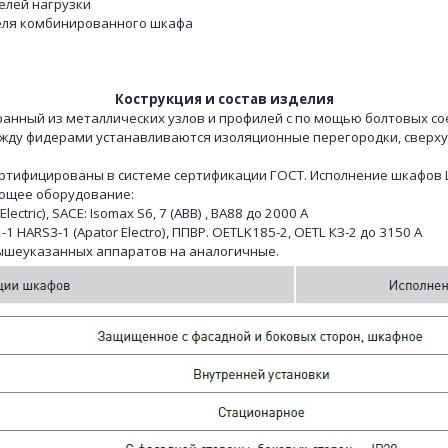
елей нагрузки
теля комбинированного шкафа
Кострукция и состав изделия
нный из металлических узлов и профилей с по мощью болтовых со
жду фидерами устанавливаются изоляционные перегородки, свер
ицированы в системе сертификации ГОСТ. Исполнение шкафов ШР
ующее оборудование:
tric), SACE: Isomax S6, 7 (ABB) , ВА88 до 2000 А
 HARS3-1 (Apator Electro), ППВР. OETLK185-2, OETL КЗ-2 до 3150 A
вышеуказанных аппаратов на аналогичные.