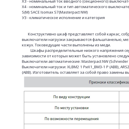
Х3 - номинальный ток вводного (секционного) выключат
Х4 - номинальный ток и тип автоматического выключа
S(M) SACE Isomax S7(Masterpact NW)
У3 - климатическое исполнение и категория
Конструктивно шкаф представляет собой каркас, собра
выключатели нагрузки закрываются фальшпанелью, ме
кожух. Токоведущие части выполнены из меди.
Шкафы распределительные низкого напряжения сертиф
зависимости от которых может быть установлено след
Выключатели автоматические: Masterpact NW (Schneider Elec
Выключатели нагрузки: XLBM2 1 РиХ1_ВМЗ-1 Р (ABB), ARS2-1
(ABB). Изготовитель оставляет за собой право замены 