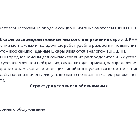
ателем нагрузки на вводе и секционным выключателем ШРНН-01-1
Шкафы распределительные низкого напряжения серии ШРНН
и монтажных и наладочных работ удобно развести и подключить
этом всю секцию. Данные шкафы являются аналогом TUR, ШНН.
 предназначены для комплектования распределительных устро
 глухозаземленнои нейтралью, служащих для приема, распределени
короткого замыкания отходящих линий и выпускаются в соответствии
. Шкафы предназначены для установки в специальных электропомещ
° С.
Структура условного обозначения
роннего обслуживания