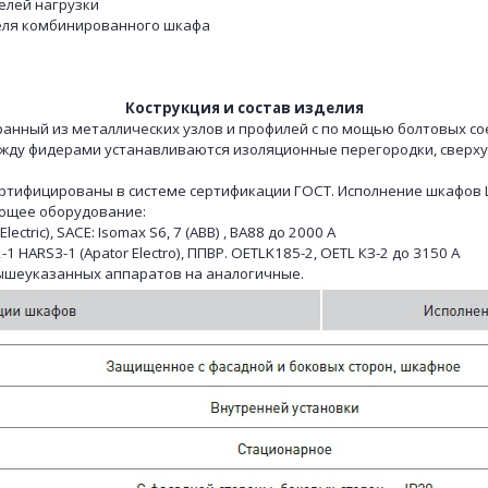
елей нагрузки
теля комбинированного шкафа
Кострукция и состав изделия
нный из металлических узлов и профилей с по мощью болтовых со
жду фидерами устанавливаются изоляционные перегородки, свер
ицированы в системе сертификации ГОСТ. Исполнение шкафов ШР
ующее оборудование:
tric), SACE: Isomax S6, 7 (ABB) , ВА88 до 2000 А
 HARS3-1 (Apator Electro), ППВР. OETLK185-2, OETL КЗ-2 до 3150 A
вышеуказанных аппаратов на аналогичные.