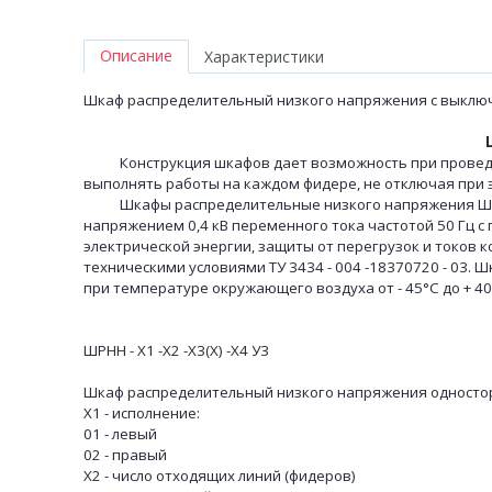
Описание
Характеристики
Шкаф распределительный низкого напряжения с выключ
Конструкция шкафов дает возможность при проведени
выполнять работы на каждом фидере, не отключая при 
Шкафы распределительные низкого напряжения ШРНН
напряжением 0,4 кВ переменного тока частотой 50 Гц с
электрической энергии, защиты от перегрузок и токов 
техническими условиями ТУ 3434 - 004 -18370720 - 03
при температуре окружающего воздуха от - 45°С до + 40
ШРНН - Х1 -Х2 -Х3(Х) -Х4 У3
Шкаф распределительный низкого напряжения односто
Х1 - исполнение:
01 - левый
02 - правый
Х2 - число отходящих линий (фидеров)