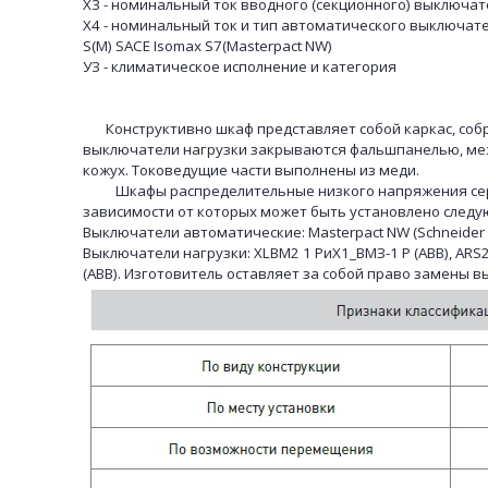
Х3 - номинальный ток вводного (секционного) выключат
Х4 - номинальный ток и тип автоматического выключа
S(M) SACE Isomax S7(Masterpact NW)
У3 - климатическое исполнение и категория
Конструктивно шкаф представляет собой каркас, собра
выключатели нагрузки закрываются фальшпанелью, ме
кожух. Токоведущие части выполнены из меди.
Шкафы распределительные низкого напряжения сертиф
зависимости от которых может быть установлено след
Выключатели автоматические: Masterpact NW (Schneider Elec
Выключатели нагрузки: XLBM2 1 РиХ1_ВМЗ-1 Р (ABB), ARS2-1
(ABB). Изготовитель оставляет за собой право замены 