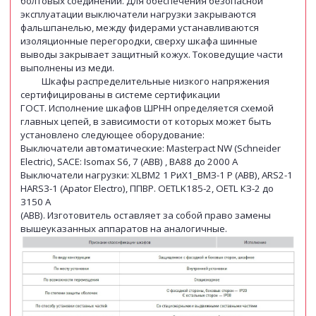
болтовых соединений. Для обеспечения безопасной
эксплуатации выключатели нагрузки закрываются
фальшпанелью, между фидерами устанавливаются
изоляционные перегородки, сверху шкафа шинные
выводы закрывает защитный кожух. Токоведущие части
выполнены из меди.
Шкафы распределительные низкого напряжения
сертифицированы в системе сертификации
ГОСТ. Исполнение шкафов ШРНН определяется схемой
главных цепей, в зависимости от которых может быть
установлено следующее оборудование:
Выключатели автоматические: Masterpact NW (Schneider
Electric), SACE: Isomax S6, 7 (ABB) , ВА88 до 2000 А
Выключатели нагрузки: XLBM2 1 РиХ1_ВМЗ-1 Р (ABB), ARS2-1
HARS3-1 (Apator Electro), ППВР. OETLK185-2, OETL КЗ-2 до
3150 A
(ABB). Изготовитель оставляет за собой право замены
вышеуказанных аппаратов на аналогичные.