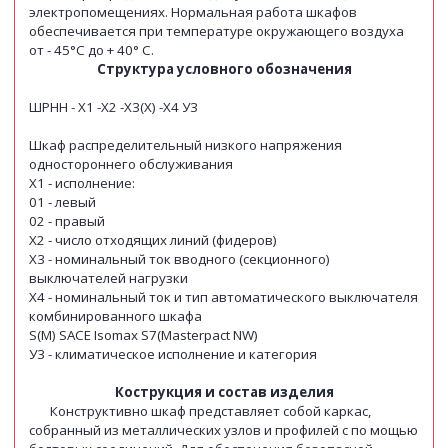
электропомещениях. Нормальная работа шкафов
обеспечивается при температуре окружающего воздуха
от - 45°С до + 40° С.
Структура условного обозначения
ШРНН - Х1 -Х2 -Х3(Х) -Х4 У3
Шкаф распределительный низкого напряжения
одностороннего обслуживания
Х1 - исполнение:
01 - левый
02 - правый
Х2 - число отходящих линий (фидеров)
Х3 - номинальный ток вводного (секционного)
выключателей нагрузки
Х4 - номинальный ток и тип автоматического выключателя
комбинированного шкафа
S(M) SACE Isomax S7(Masterpact NW)
У3 - климатическое исполнение и категория
Кострукция и состав изделия
Конструктивно шкаф представляет собой каркас,
собранный из металлических узлов и профилей с по мощью