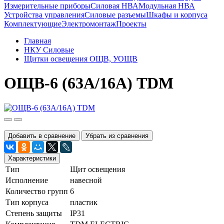
Измерительные приборы
Силовая НВА
Модульная НВА
Устройства управления
Силовые разъемы
Шкафы и корпуса
Комплектующие
Электромонтаж
Проекты
Главная
НКУ Силовые
Щитки освещения ОЩВ, УОЩВ
ОЩВ-6 (63А/16А) TDM
Добавить в сравнение
Убрать из сравнения
Характеристики
Тип
Щит освещения
Исполнение
навесной
Количество групп
6
Тип корпуса
пластик
Степень защиты
IP31