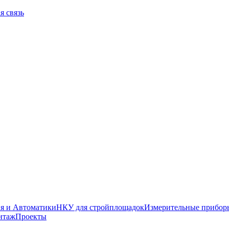
я связь
я и Автоматики
НКУ для стройплощадок
Измерительные прибор
нтаж
Проекты