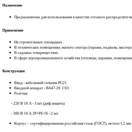
Назначение
Предназначены для использования в качестве готового распределител
Применение
На строительных площадках.
В технических помещениях жилого сектора (гаражи, подвалы, мастерс
В садовых товариществах.
В сфере агропромышленного хозяйства (теплицы, парники, помещения
Конструкция
Ввод - кабельный сальник PG21
Вводной аппарат - ВА47-29 С63
Розетки:
- 220 В 16 А - 3 шт (диф.защита)
- 380 В 16 А 3Р+РЕ+N - 2 шт
Корпус – сертифицированная российская сталь (ГОСТ), металл 1,2 мм