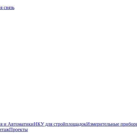
я связь
я и Автоматики
НКУ для стройплощадок
Измерительные прибор
нтаж
Проекты