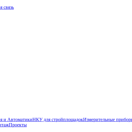
я связь
я и Автоматики
НКУ для стройплощадок
Измерительные прибор
нтаж
Проекты