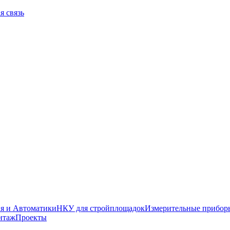
я связь
я и Автоматики
НКУ для стройплощадок
Измерительные прибор
нтаж
Проекты