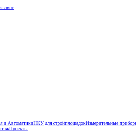
я связь
я и Автоматики
НКУ для стройплощадок
Измерительные прибор
нтаж
Проекты