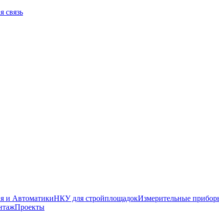
я связь
я и Автоматики
НКУ для стройплощадок
Измерительные прибор
нтаж
Проекты