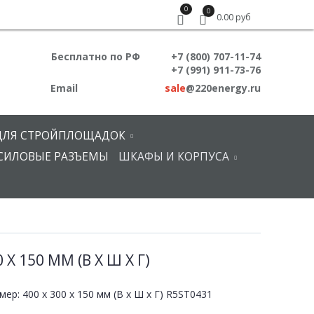
0
0
0.00 руб
Бесплатно по РФ
+7 (800) 707-11-74
+7 (991) 911-73-76
Email
sale
@220energy.ru
ДЛЯ СТРОЙПЛОЩАДОК
СИЛОВЫЕ РАЗЪЕМЫ
ШКАФЫ И КОРПУСА
 150 ММ (В Х Ш Х Г)
ер: 400 x 300 x 150 мм (В х Ш х Г) R5ST0431