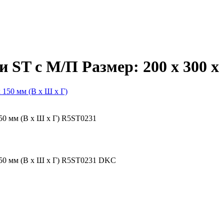
 ST с М/П Размер: 200 x 300 x 
150 мм (В х Ш х Г) R5ST0231
 150 мм (В х Ш х Г) R5ST0231 DKC