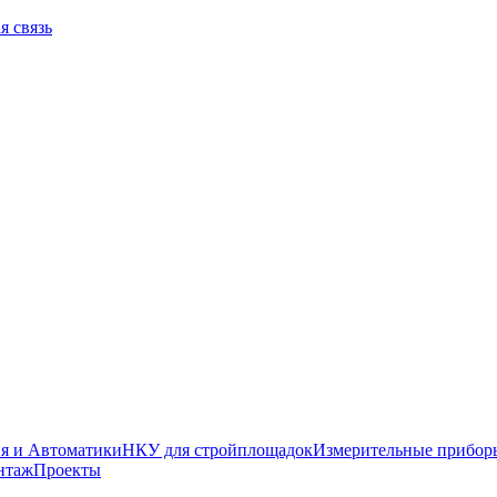
я связь
я и Автоматики
НКУ для стройплощадок
Измерительные прибор
нтаж
Проекты