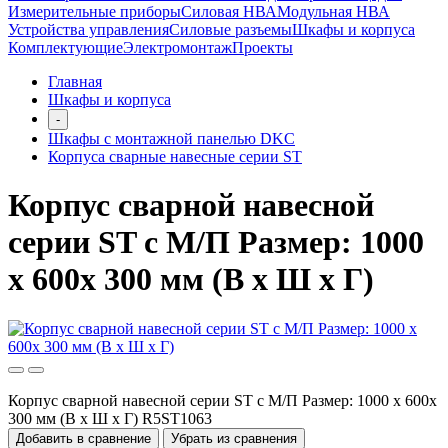
Измерительные приборы
Силовая НВА
Модульная НВА
Устройства управления
Силовые разъемы
Шкафы и корпуса
Комплектующие
Электромонтаж
Проекты
Главная
Шкафы и корпуса
-
Шкафы с монтажной панелью DKC
Корпуса сварные навесные серии ST
Корпус сварной навесной
серии ST с М/П Размер: 1000
x 600x 300 мм (В х Ш х Г)
Корпус сварной навесной серии ST с М/П Размер: 1000 x 600x
300 мм (В х Ш х Г) R5ST1063
Добавить в сравнение
Убрать из сравнения