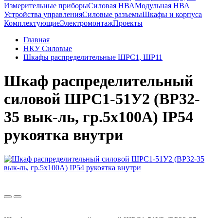
Измерительные приборы
Силовая НВА
Модульная НВА
Устройства управления
Силовые разъемы
Шкафы и корпуса
Комплектующие
Электромонтаж
Проекты
Главная
НКУ Силовые
Шкафы распределительные ШРС1, ШР11
Шкаф распределительный
силовой ШРС1-51У2 (ВР32-
35 вык-ль, гр.5х100А) IP54
рукоятка внутри