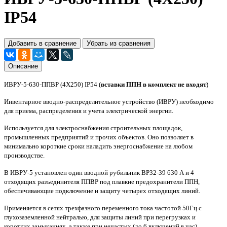
IP54
Добавить в сравнение
Убрать из сравнения
Описание
ИВРУ-5-630-ППВР (4Х250) IP54 (
вставки ППН в комплект не входят
)
Инвентарное вводно-распределительное устройство (ИВРУ) необходимо
для приема, распределения и учета электрической энергии.
Используется для электроснабжения строительных площадок,
промышленных предприятий и прочих объектов. Оно позволяет в
минимально короткие сроки наладить энергоснабжение на любом
производстве.
В ИВРУ-5 установлен один вводной рубильник ВР32-39 630 А и 4
отходящих разъединителя ППВР под плавкие предохранители ППН,
обеспечивающие подключение и защиту четырех отходящих линий.
Применяется в сетях трехфазного переменного тока частотой 50Гц с
глухозаземленной нейтралью, для защиты линий при перегрузках и
коротких замыканиях, а также при нечастых (до 6 включений в час)