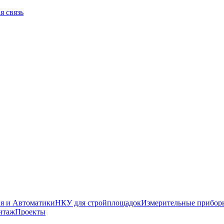
я связь
я и Автоматики
НКУ для стройплощадок
Измерительные прибор
нтаж
Проекты